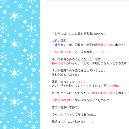
「わたしは、ここに住む座敷童だからな」
２月の雪国。
「鉢形宏丈」
は、旧校舎で迷子の
座敷童の少女
に出会う。
「兄に会いたい」
という座敷童――
「ゆい」
ゆいの面倒をみることになった
「宏丈」
。
秘かに抱く想い
から、
「宏丈」
の助けになろうとする先輩
３人が雪舞うの学園で過ごしていくこと。
それが始まりだった。
素直でまっすぐな
「ゆい」
人の生活を体験していく中で生まれる、
新しい感情。
何でもクールにこなしながら、
伝えられない想い
を抱える
それぞれの想い。
向かう場所はどこなのか？
雪の一番多い季節で。
心を
コトノハ
として届けるために。
物語はしんしんと動き出す――。