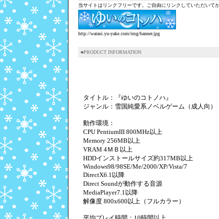
当サイトはリンクフリーです。ご自由にリンクしていただいて
http://warasi.yu-yake.com/img/banner.jpg
■PRODUCT INFORMATION
タイトル：『ゆいのコトノハ』
ジャンル：雪国純愛系ノベルゲーム（成人向）
動作環境：
CPU PentiumIII 800MHz以上
Memory 256MB以上
VRAM 4ＭＢ以上
HDDインストールサイズ約317MB以上
Windows98/98SE/Me/2000/XP/Vista/7
DirectX6.1以降
Direct Soundが動作する音源
MediaPlayer7.1以降
解像度 800x600以上（フルカラー）
平均プレイ時間：10時間以上